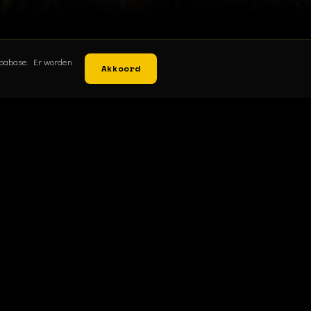
Supabase. Er worden
Akkoord
Bekijk de shop