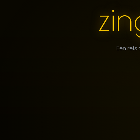
zin
Een reis