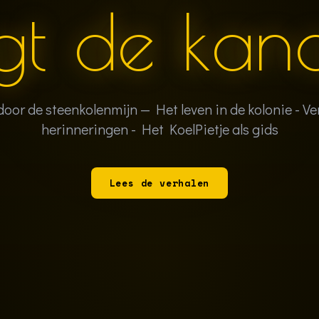
gt de kan
 door de steenkolenmijn — Het leven in de kolonie - Ve
herinneringen - Het KoelPietje als gids
Lees de verhalen