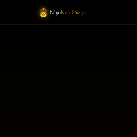
Mijn
KoelPietje