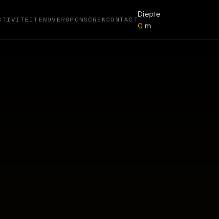
Diepte
CTIVITEITEN
OVER
SPONSOREN
CONTACT
0
m